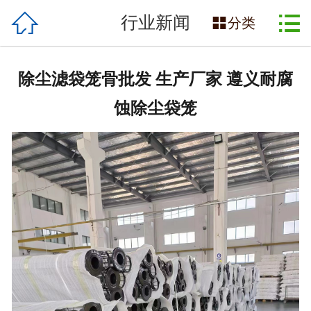

网站首页

行业新闻

分类
企业简介
除尘滤袋笼骨批发 生产厂家 遵义耐腐
产品展示
蚀除尘袋笼
工厂实拍
应用行业
新闻资讯
合作伙伴
联系我们