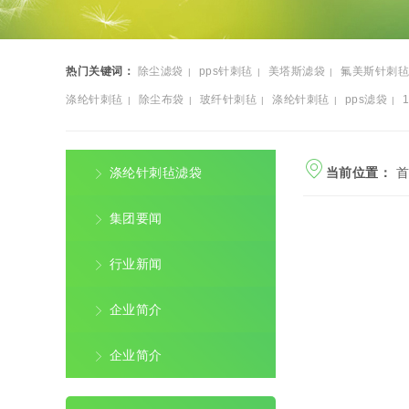
热门关键词：
除尘滤袋
pps针刺毡
美塔斯滤袋
氟美斯针刺毡
|
|
|
涤纶针刺毡
除尘布袋
玻纤针刺毡
涤纶针刺毡
pps滤袋
|
|
|
|
|
毡
涤纶针刺毡滤袋
当前位置：
首
集团要闻
行业新闻
企业简介
企业简介