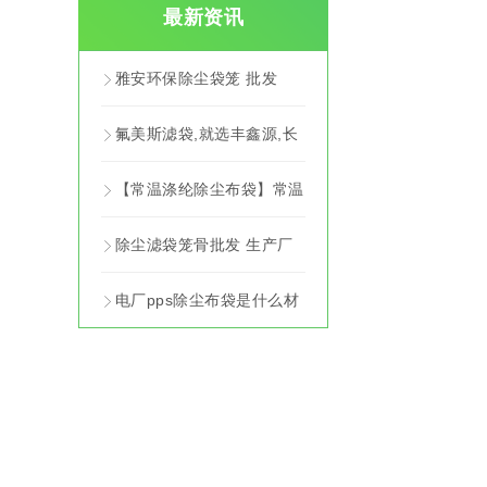
最新资讯
雅安环保除尘袋笼 批发
氟美斯滤袋,就选丰鑫源,长
寿命,除尘效果有保障!
【常温涤纶除尘布袋】常温
涤纶除尘布袋批发
除尘滤袋笼骨批发 生产厂
家 怒江除尘滤袋供应商
电厂pps除尘布袋是什么材
料