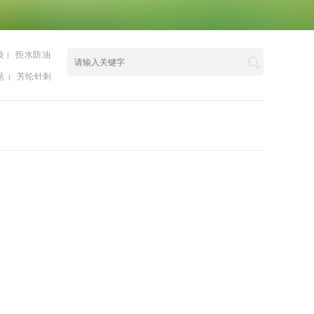
袋
拒水防油
|
毡
芳纶针刺
|