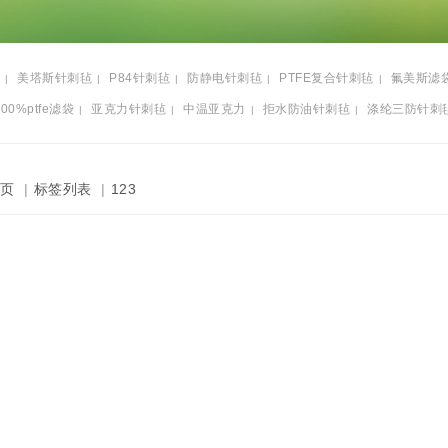
美塔斯针刺毡
P84针刺毡
防静电针刺毡
PTFE复合针刺毡
氟美斯滤
|
|
|
|
|
100%ptfe滤袋
亚克力针刺毡
中温亚克力
拒水防油针刺毡
涤纶三防针刺
|
|
|
|
页
|
标签列表
|
123