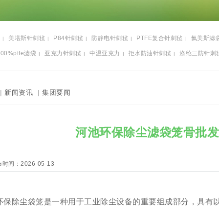
美塔斯针刺毡
P84针刺毡
防静电针刺毡
PTFE复合针刺毡
氟美斯滤
|
|
|
|
|
100%ptfe滤袋
亚克力针刺毡
中温亚克力
拒水防油针刺毡
涤纶三防针刺
|
|
|
|
|
新闻资讯
|
集团要闻
河池环保除尘滤袋笼骨批发
时间：2026-05-13
保除尘袋笼是一种用于工业除尘设备的重要组成部分，具有