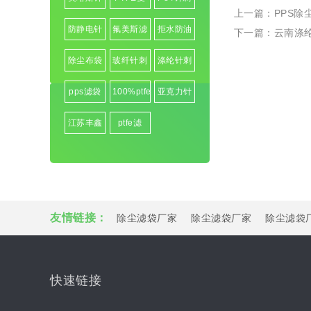
美塔斯针
PTFE复
P84针刺
上一篇：
PPS除
刺毡
合针刺毡
毡
防静电针
氟美斯滤
拒水防油
下一篇：
云南涤
刺毡
袋
涤纶针刺
除尘布袋
玻纤针刺
涤纶针刺
毡
毡
毡
pps滤袋
100%ptfe
亚克力针
滤袋
刺毡
江苏丰鑫
ptfe滤
源环保集
袋|pps滤
团有限公
袋|ptfe针
司-中国
刺毡
知名除尘
友情链接：
除尘滤袋厂家
除尘滤袋厂家
除尘滤袋
快速链接