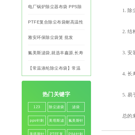
电厂锅炉除尘器布袋 PPS除
1. 除
尘滤袋 耐腐蚀布袋
PTFE复合除尘布袋耐高温性
2. 结
能如何？
雅安环保除尘袋笼 批发
3. 安
氟美斯滤袋,就选丰鑫源,长寿
命,除尘效果有保障!
【常温涤纶除尘布袋】常温
4. 长
涤纶除尘布袋批发
5. 易
热门关键字
123
除尘滤袋
滤袋
总的来说
pps针刺
美塔斯滤
氟美斯针
毡
袋
刺毡