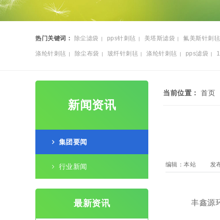
热门关键词：
除尘滤袋
pps针刺毡
美塔斯滤袋
氟美斯针刺毡
|
|
|
涤纶针刺毡
除尘布袋
玻纤针刺毡
涤纶针刺毡
pps滤袋
|
|
|
|
|
毡
当前位置：
首页
新闻资讯
集团要闻
编辑：本站
发布
行业新闻
最新资讯
丰鑫源环