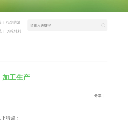
袋
拒水防油
|
毡
芳纶针刺
|
 加工生产
分享
|
以下特点：