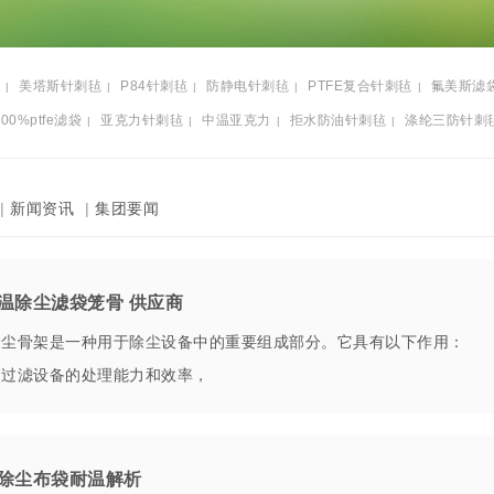
美塔斯针刺毡
P84针刺毡
防静电针刺毡
PTFE复合针刺毡
氟美斯滤
|
|
|
|
|
100%ptfe滤袋
亚克力针刺毡
中温亚克力
拒水防油针刺毡
涤纶三防针刺
|
|
|
|
|
新闻资讯
|
集团要闻
温除尘滤袋笼骨 供应商
骨架是一种用于除尘设备中的重要组成部分。它具有以下作用： 2
高过滤设备的处理能力和效率，
除尘布袋耐温解析