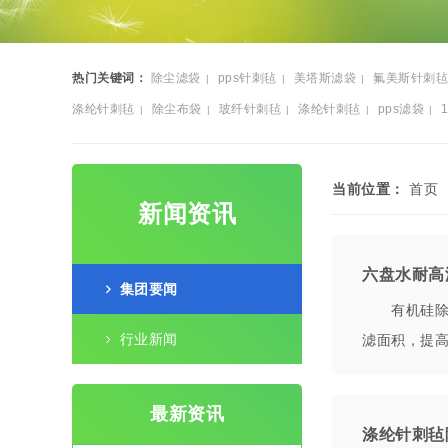
热门关键词：
除尘滤袋
pps针刺毡
美塔斯滤袋
氟美斯针刺毡
|
|
|
涤纶针刺毡
除尘布袋
玻纤针刺毡
涤纶针刺毡
pps滤袋
|
|
|
|
|
毡
当前位置：
首页
新闻资讯
六盘水耐高
集团要闻
有机硅除尘
行业新闻
滤面积，提
最新资讯
涤纶针刺毡