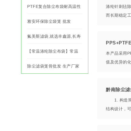
PTFE复合除尘布袋耐高温性
涤纶针刺毡除
而长期稳定工
能如何？
雅安环保除尘袋笼 批发
氟美斯滤袋,就选丰鑫源,长寿
PPS+PT
命,除尘效果有保障!
【常温涤纶除尘布袋】常温
本产品采用P
值及优异的化
涤纶除尘布袋批发
除尘滤袋笼骨批发 生产厂家
怒江除尘滤袋供应商
黔南除尘滤
1. 构造
结构设计，可