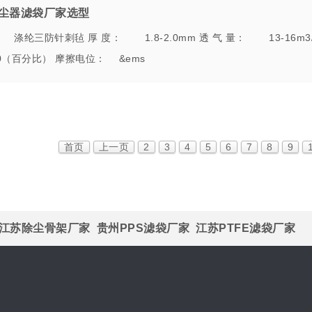
尘器滤袋厂家选型
纶三防针刺毡 厚 度： 1.8-2.0mm 透 气 量： 13-16m3/m2
（百分比） 摩擦电位： &ems
首页
上一页
2
3
4
5
6
7
8
9
江苏除尘骨架厂家
贵州PPS滤袋厂家
江苏PTFE滤袋厂家