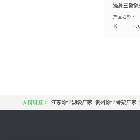
涤纶三防除
产品名称： 涤
长： <50
友情链接：
江苏除尘滤袋厂家
贵州除尘骨架厂家