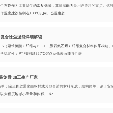
尘布袋作为工业除尘的常见选择，其耐温能力是用户关注的重点。这种
作温度建议控制在130℃以内。当温度超
FE复合除尘滤袋详细解读
PS（聚苯硫醚）纤维与PTFE（聚四氟乙烯）纤维复合材料体系构建。
学稳定性；PTFE则以327℃熔点及低表面能特性著
袋笼骨 加工生产厂家
简单：除尘骨架通常由钢材或其他合适的材料制成，结构简单，易于安
以大程度地减小重量和体积。 &e